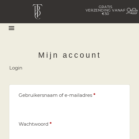
GRATIS
In h
VERZENDING VANAF
Cu
€50
Afspraak Maken
Mijn account
Login
Gebruikersnaam of e-mailadres
*
Wachtwoord
*