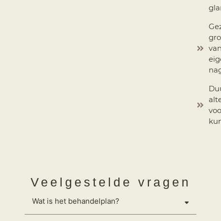
gla
Ge
gro
van
ei
nag
Du
alt
voo
kun
Veelgestelde vragen
Wat is het behandelplan?