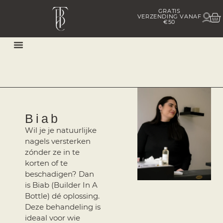
GRATIS
In h
VERZENDING VANAF
Cu
€50
Afspraak Maken
Biab
Wil je je natuurlijke
nagels versterken
zónder ze in te
korten of te
beschadigen? Dan
is Biab (Builder In A
Bottle) dé oplossing.
Deze behandeling is
ideaal voor wie