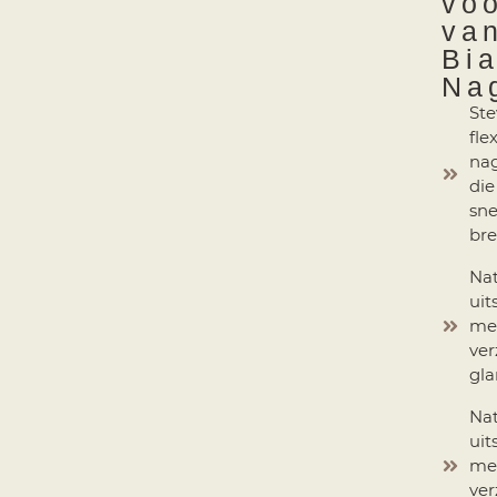
vo
va
Bi
Na
Ste
fle
nag
die
sne
br
Nat
uit
me
ver
gla
Nat
uit
me
ver