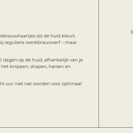
?
p de haartjes!
Strakkere, voller o
kbrauwhaartjes als de huid kleurt.
n bij reguliere wenkbrauwverf – maar
10 dagen op de huid, afhankelijk van je
f het knippen, shapen, harsen en
 uur niet nat worden voor optimaal