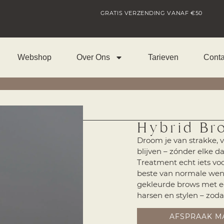
GRATIS VERZENDING VANAF €50
Webshop
Over Ons
Tarieven
Conta
Hybrid Br
Droom je van strakke, 
blijven – zónder elke 
Treatment echt iets vo
beste van normale wenk
gekleurde brows met een
harsen en stylen – zoda
AFSPRAAK M