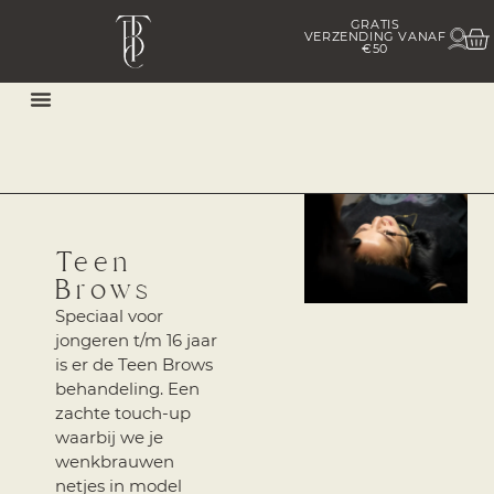
GRATIS
In h
VERZENDING VANAF
Cu
€50
Afspraak Maken
Teen
Brows
Speciaal voor
jongeren t/m 16 jaar
is er de Teen Brows
behandeling. Een
zachte touch-up
waarbij we je
wenkbrauwen
netjes in model