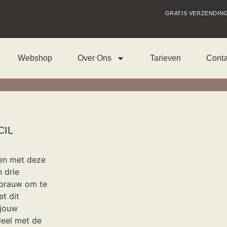
GRATIS VERZENDING
Webshop
Over Ons
Tarieven
Conta
CIL
en met deze
 drie
kbrauw om te
t dit
 jouw
deel met de