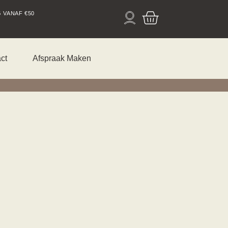
In
 VANAF €50
ct
Afspraak Maken