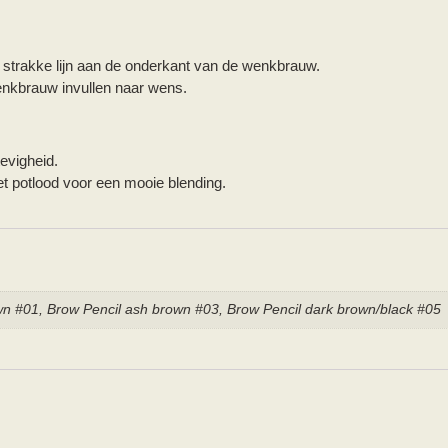
 strakke lijn aan de onderkant van de wenkbrauw.
enkbrauw invullen naar wens.
tevigheid.
et potlood voor een mooie blending.
wn #01, Brow Pencil ash brown #03, Brow Pencil dark brown/black #05